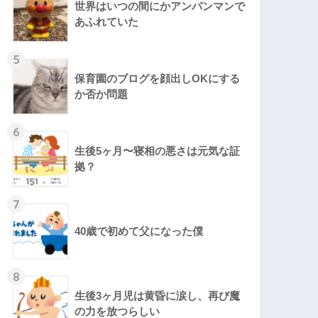
世界はいつの間にかアンパンマンで
あふれていた
5
保育園のブログを顔出しOKにする
か否か問題
6
生後5ヶ月〜寝相の悪さは元気な証
拠？
7
40歳で初めて父になった僕
8
生後3ヶ月児は黄昏に涙し、再び魔
の力を放つらしい