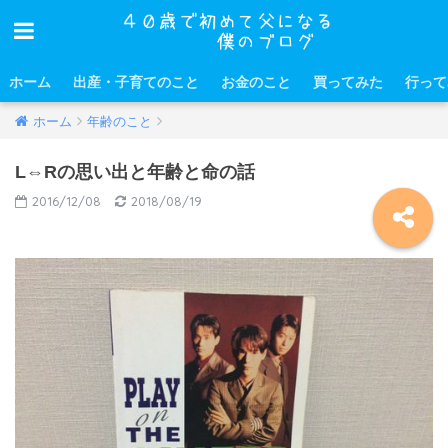
ホーム
出産・子育てのこと
お金のこと
買ってみた
行って
ホーム
年齢のこと
L⇔Rの思い出と年齢と命の話
2016/12/08
2018/08/19